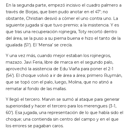
En la segunda parte, empezó incisivo el cuadro palmero a
través de Borjas, que bien pudo anotar en el 47’; no
obstante, Christian desvió a córner el uno contra uno. La
siguiente jugada sí que tuvo premio; a la insistencia. Y es
que tras una recuperación rojinegra, Toty recortó dentro
del área, se la puso a su pierna buena e hizo el tanto de la
igualada (51’). El ‘Mensa’ se crecía.
Y una vez más, cuando mejor estaban los rojinegros,
mazazo. Javi Feria, libre de marca en el segundo palo,
aprovechó la asistencia de Edu Viaña para poner el 2-1
(54’). El choque volvió a ir de área a área; primero Ruymán,
que se topó con el palo, luego, Molina, que no atinó a
rematar al fondo de las mallas.
Y llegó el tercero. Marvin se sumó al ataque para generar
superioridad y hacer el tercero para los merengues (3-1,
60’). Esa jugada, una representación de lo que había sido el
choque; una contienda sin centro del campo y en el que
los errores se pagaban caros.