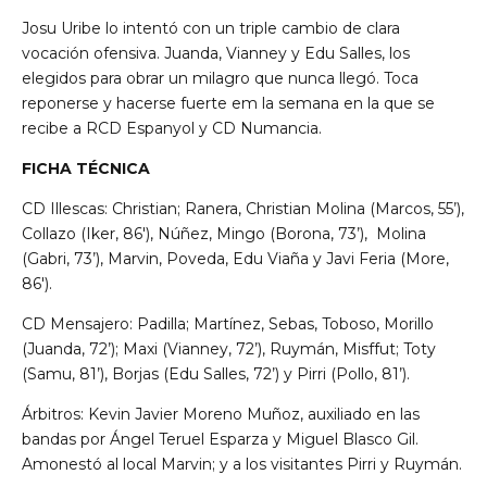
Josu Uribe lo intentó con un triple cambio de clara
vocación ofensiva. Juanda, Vianney y Edu Salles, los
elegidos para obrar un milagro que nunca llegó. Toca
reponerse y hacerse fuerte em la semana en la que se
recibe a RCD Espanyol y CD Numancia.
FICHA TÉCNICA
CD Illescas: Christian; Ranera, Christian Molina (Marcos, 55’),
Collazo (Iker, 86′), Núñez, Mingo (Borona, 73’), Molina
(Gabri, 73’), Marvin, Poveda, Edu Viaña y Javi Feria (More,
86′).
CD Mensajero: Padilla; Martínez, Sebas, Toboso, Morillo
(Juanda, 72’); Maxi (Vianney, 72’), Ruymán, Misffut; Toty
(Samu, 81’), Borjas (Edu Salles, 72’) y Pirri (Pollo, 81’).
Árbitros: Kevin Javier Moreno Muñoz, auxiliado en las
bandas por Ángel Teruel Esparza y Miguel Blasco Gil.
Amonestó al local Marvin; y a los visitantes Pirri y Ruymán.