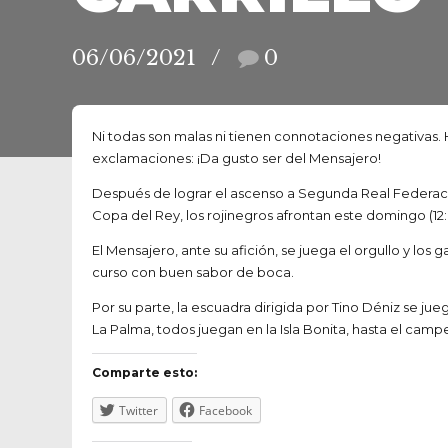
06/06/2021
0
Ni todas son malas ni tienen connotaciones negativas
exclamaciones: ¡Da gusto ser del Mensajero!
Después de lograr el ascenso a Segunda Real Federación
Copa del Rey, los rojinegros afrontan este domingo (12:
El Mensajero, ante su afición, se juega el orgullo y l
curso con buen sabor de boca.
Por su parte, la escuadra dirigida por Tino Déniz se jue
La Palma, todos juegan en la Isla Bonita, hasta el camp
Comparte esto:
Twitter
Facebook