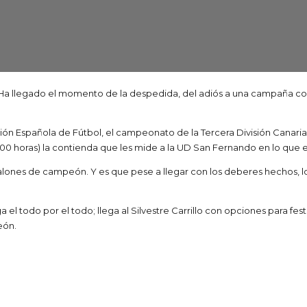
. Ha llegado el momento de la despedida, del adiós a una campaña co
 Española de Fútbol, el campeonato de la Tercera División Canaria y, 
00 horas) la contienda que les mide a la UD San Fernando en lo que es
os galones de campeón. Y es que pese a llegar con los deberes hechos,
ga el todo por el todo; llega al Silvestre Carrillo con opciones para f
eón.