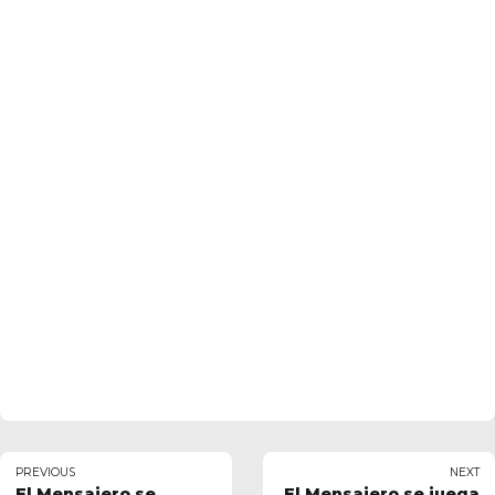
PREVIOUS
NEXT
El Mensajero se
El Mensajero se juega