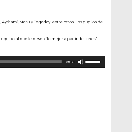
o, Aythami, Manu y Tegaday, entre otros. Los pupilos de
uipo al que le desea “lo mejor a partir del lunes”.
Utiliza
00:00
las
teclas
de
flecha
arriba/abajo
para
aumentar
o
disminuir
el
volumen.