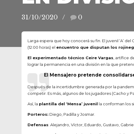
31/10/2020
0
Larga espera que hoy conocerá su fin. El juvenil ‘A’ del
(12:00 horas) el
encuentro que disputan los rojine
El experimentado técnico Ceire Vargas
, artífice
lograr la permanencia en una división en la que preten
El Mensajero pretende consolidarse
Después de la incertidumbre generada por la pandemia d
competir. Es más, algunos de los jugadores (Cacho y Pa
Así, la
plantilla del ‘Mensa’ juvenil
la conforman los si
Porteros:
Diego, Padilla y Josmar.
Defensas
: Alejandro, Víctor, Eduardo, Gustavo, Gabriel