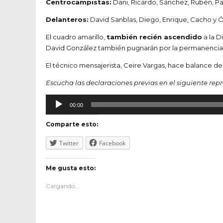
Centrocampistas:
Dani, Ricardo, Sánchez, Rubén, Pab
Delanteros:
David Sanblas, Diego, Enrique, Cacho y Ó
El cuadro amarillo,
también recién ascendido
a la D
David González también pugnarán por la permanencia e
El técnico mensajerista, Ceire Vargas, hace balance de
Escucha las declaraciones previas en el siguiente rep
Reproductor
00:00
de
audio
Comparte esto:
Twitter
Facebook
Me gusta esto:
Cargando...