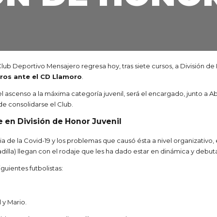
 Club Deportivo Mensajero regresa hoy, tras siete cursos, a División d
gros ante el CD Llamoro
.
 del ascenso a la máxima categoría juvenil, será el encargado, junto a A
de consolidarse el Club.
 en División de Honor Juvenil
e la Covid-19 y los problemas que causó ésta a nivel organizativo, e
dilla) llegan con el rodaje que les ha dado estar en dinámica y debuta
guientes futbolistas:
 y Mario.