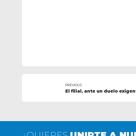
PREVIOUS
El filial, ante un duelo exigen
¿QUIERES
UNIRTE A NU