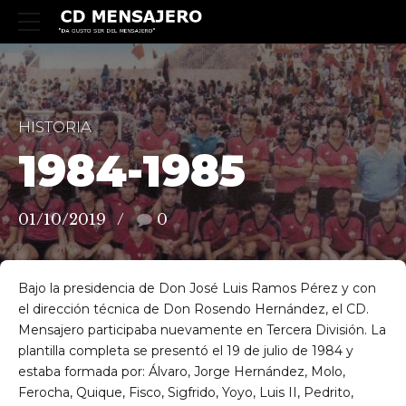
HISTORIA
1984-1985
01/10/2019
0
Bajo la presidencia de Don José Luis Ramos Pérez y con
el dirección técnica de Don Rosendo Hernández, el CD.
Mensajero participaba nuevamente en Tercera División. La
plantilla completa se presentó el 19 de julio de 1984 y
estaba formada por: Álvaro, Jorge Hernández, Molo,
Ferocha, Quique, Fisco, Sigfrido, Yoyo, Luis II, Pedrito,