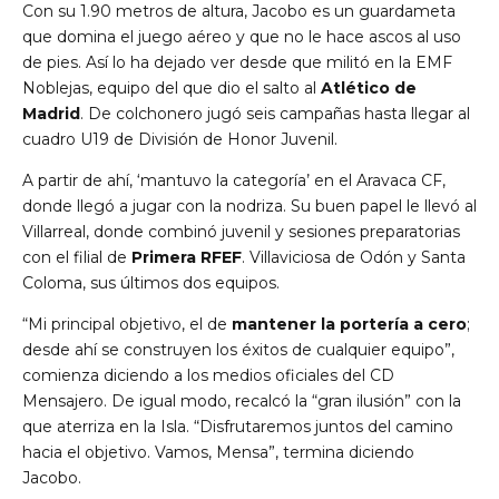
Con su 1.90 metros de altura, Jacobo es un guardameta
que domina el juego aéreo y que no le hace ascos al uso
de pies. Así lo ha dejado ver desde que militó en la EMF
Noblejas, equipo del que dio el salto al
Atlético de
Madrid
. De colchonero jugó seis campañas hasta llegar al
cuadro U19 de División de Honor Juvenil.
A partir de ahí, ‘mantuvo la categoría’ en el Aravaca CF,
donde llegó a jugar con la nodriza. Su buen papel le llevó al
Villarreal, donde combinó juvenil y sesiones preparatorias
con el filial de
Primera RFEF
. Villaviciosa de Odón y Santa
Coloma, sus últimos dos equipos.
“Mi principal objetivo, el de
mantener la portería a cero
;
desde ahí se construyen los éxitos de cualquier equipo”,
comienza diciendo a los medios oficiales del CD
Mensajero. De igual modo, recalcó la “gran ilusión” con la
que aterriza en la Isla. “Disfrutaremos juntos del camino
hacia el objetivo. Vamos, Mensa”, termina diciendo
Jacobo.