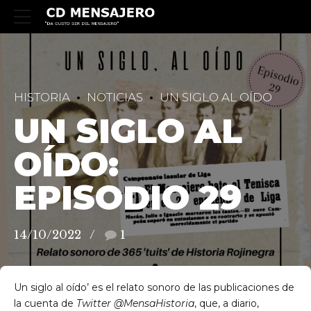
HISTORIA
NOTICIAS
UN SIGLO AL OÍDO
UN SIGLO AL
OÍDO:
EPISODIO 29
14/10/2022
1
Un siglo al oído’ es el relato sonoro de las publicaciones de
la cuenta de
Twitter
@MensaHistoria
, que, a diario,