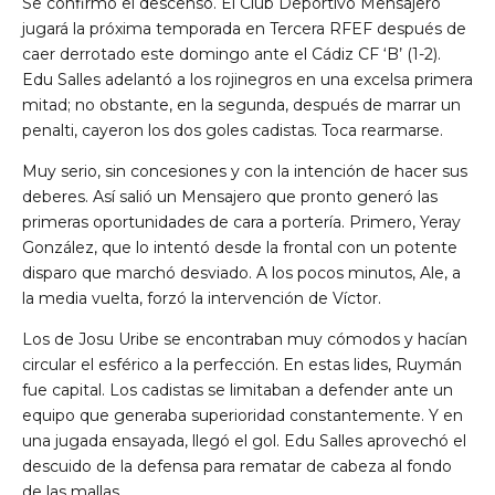
Se confirmó el descenso. El Club Deportivo Mensajero
jugará la próxima temporada en Tercera RFEF después de
caer derrotado este domingo ante el Cádiz CF ‘B’ (1-2).
Edu Salles adelantó a los rojinegros en una excelsa primera
mitad; no obstante, en la segunda, después de marrar un
penalti, cayeron los dos goles cadistas. Toca rearmarse.
Muy serio, sin concesiones y con la intención de hacer sus
deberes. Así salió un Mensajero que pronto generó las
primeras oportunidades de cara a portería. Primero, Yeray
González, que lo intentó desde la frontal con un potente
disparo que marchó desviado. A los pocos minutos, Ale, a
la media vuelta, forzó la intervención de Víctor.
Los de Josu Uribe se encontraban muy cómodos y hacían
circular el esférico a la perfección. En estas lides, Ruymán
fue capital. Los cadistas se limitaban a defender ante un
equipo que generaba superioridad constantemente. Y en
una jugada ensayada, llegó el gol. Edu Salles aprovechó el
descuido de la defensa para rematar de cabeza al fondo
de las mallas.