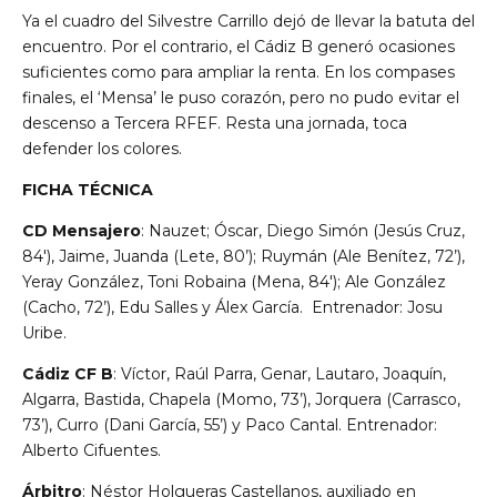
Ya el cuadro del Silvestre Carrillo dejó de llevar la batuta del
encuentro. Por el contrario, el Cádiz B generó ocasiones
suficientes como para ampliar la renta. En los compases
finales, el ‘Mensa’ le puso corazón, pero no pudo evitar el
descenso a Tercera RFEF. Resta una jornada, toca
defender los colores.
FICHA TÉCNICA
CD Mensajero
: Nauzet; Óscar, Diego Simón (Jesús Cruz,
84′), Jaime, Juanda (Lete, 80’); Ruymán (Ale Benítez, 72’),
Yeray González, Toni Robaina (Mena, 84′); Ale González
(Cacho, 72’), Edu Salles y Álex García. Entrenador: Josu
Uribe.
Cádiz CF B
: Víctor, Raúl Parra, Genar, Lautaro, Joaquín,
Algarra, Bastida, Chapela (Momo, 73’), Jorquera (Carrasco,
73’), Curro (Dani García, 55’) y Paco Cantal. Entrenador:
Alberto Cifuentes.
Árbitro
: Néstor Holgueras Castellanos, auxiliado en