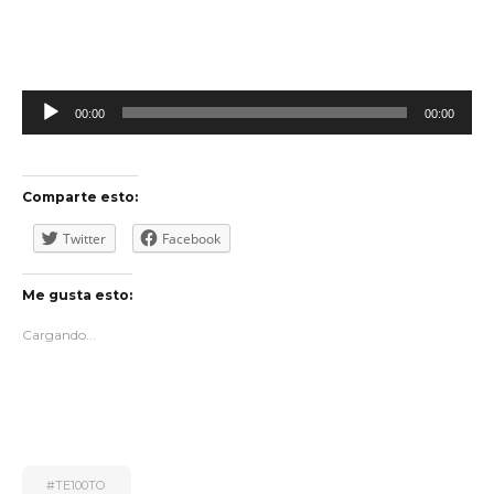
Reproductor
00:00
00:00
de
audio
Comparte esto:
Twitter
Facebook
Me gusta esto:
Cargando...
#TE100TO