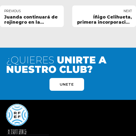
PREVIOUS
NEXT
Juanda continuará de
Íñigo Celihueta,
rojinegro en la
primera incorporación
2024/25
del Mensajero
¿QUIERES
UNIRTE A
NUESTRO CLUB?
UNETE