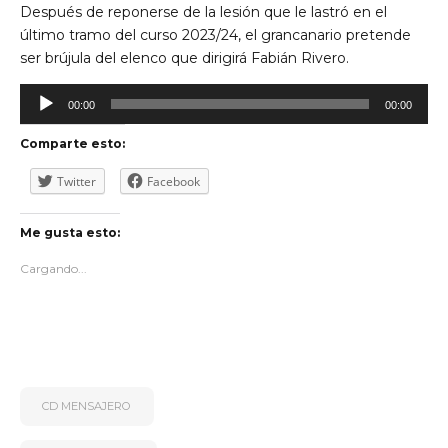
Después de reponerse de la lesión que le lastró en el
último tramo del curso 2023/24, el grancanario pretende
ser brújula del elenco que dirigirá Fabián Rivero.
Reproductor
00:00
00:00
de
audio
Comparte esto:
Twitter
Facebook
Me gusta esto:
Cargando...
CD MENSAJERO