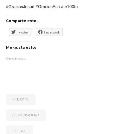
#GraciasJosué #GraciasAco #te100to
Comparte esto:
Twitter
Facebook
Me gusta esto:
Cargando...
#TE100TO
CD MENSAJERO
FICHAJE