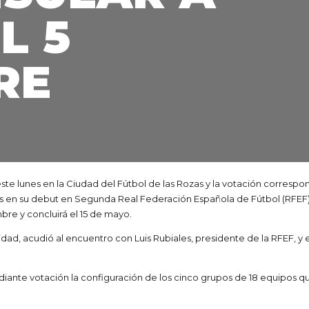
L 5
RE
este lunes en la Ciudad del Fútbol de las Rozas y la votación corresp
s en su debut en Segunda Real Federación Española de Fútbol (RFEF). 
re y concluirá el 15 de mayo.
ad, acudió al encuentro con Luis Rubiales, presidente de la RFEF, y e
ante votación la configuración de los cinco grupos de 18 equipos qu