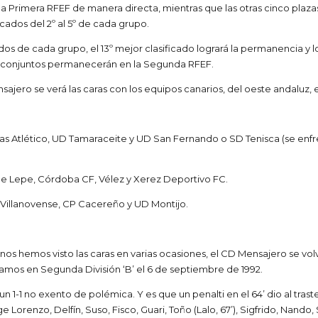
rimera RFEF de manera directa, mientras que las otras cinco plazas 
icados del 2º al 5º de cada grupo.
os de cada grupo, el 13º mejor clasificado logrará la permanencia y l
os conjuntos permanecerán en la Segunda RFEF.
sajero se verá las caras con los equipos canarios, del oeste andaluz,
s Atlético, UD Tamaraceite y UD San Fernando o SD Tenisca (se enfre
de Lepe, Córdoba CF, Vélez y Xerez Deportivo FC.
Villanovense, CP Cacereño y UD Montijo.
os hemos visto las caras en varias ocasiones, el CD Mensajero se vol
mos en Segunda División ‘B’ el 6 de septiembre de 1992.
ió un 1-1 no exento de polémica. Y es que un penalti en el 64’ dio al tra
Lorenzo, Delfín, Suso, Fisco, Guari, Toño (Lalo, 67’), Sigfrido, Nando, 