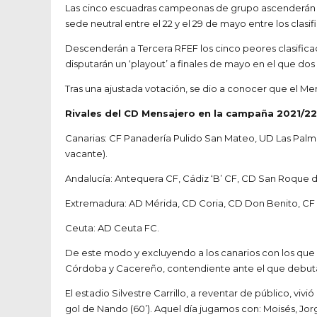
Las cinco escuadras campeonas de grupo ascenderán a P
sede neutral entre el 22 y el 29 de mayo entre los clasif
Descenderán a Tercera RFEF los cinco peores clasificad
disputarán un ‘playout’ a finales de mayo en el que d
Tras una ajustada votación, se dio a conocer que el Men
Rivales del CD Mensajero en la campaña 2021/22
Canarias: CF Panadería Pulido San Mateo, UD Las Palma
vacante).
Andalucía: Antequera CF, Cádiz ‘B’ CF, CD San Roque 
Extremadura: AD Mérida, CD Coria, CD Don Benito, CF 
Ceuta: AD Ceuta FC.
De este modo y excluyendo a los canarios con los que n
Córdoba y Cacereño, contendiente ante el que debuta
El estadio Silvestre Carrillo, a reventar de público, viv
gol de Nando (60’). Aquel día jugamos con: Moisés, Jorge 